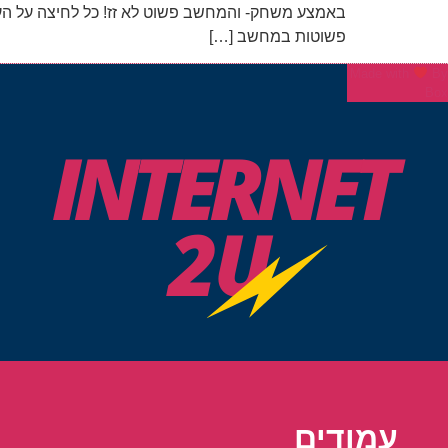
באמצע משחק- והמחשב פשוט לא זז! כל לחיצה על הע
פשוטות במחשב […]
Made with
By
Box
עמודים