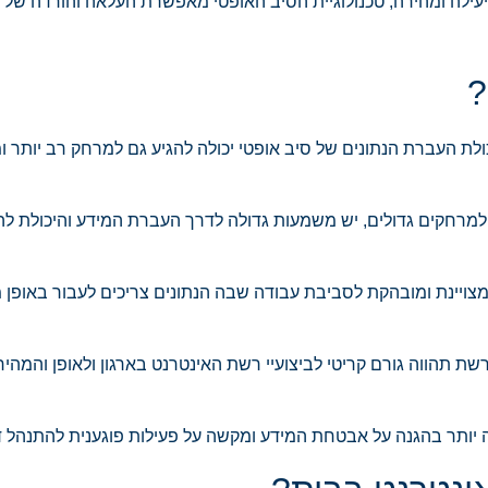
יעילה ומהירה, טכנולוגיית הסיב האופטי מאפשרת העלאה והורדה של 
?
כול להעביר נתונים ומידע בקצב מהיר של עד 1000 מגה,יכולת העברת הנתונים של סיב אופטי יכולה להגיע גם למרחק 
למרחקים גדולים, יש משמעות גדולה לדרך העברת המידע והיכולת לה
צויינת ומובהקת לסביבת עבודה שבה הנתונים צריכים לעבור באופן 
תהווה גורם קריטי לביצועיי רשת האינטרנט בארגון ולאופן והמהירו
יותר בהגנה על אבטחת המידע ומקשה על פעילות פוגענית להתנהל ד